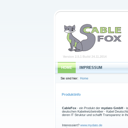
Version 2.5.1 Build 24.11.2014
HOME
IMPRESSUM
Sie sind hier:
Home
Produktinfo
CableFox
- ein Produkt der
mydato GmbH
- i
deutschen Kabelnetzbetreiber - Kabel Deutsch
deren IT Struktur und schafft Transparenz in I
Interessiert?
www.mydato.de