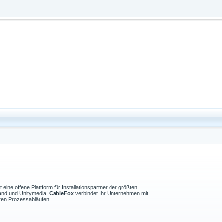
st eine offene Plattform für Installationspartner der größten
land und Unitymedia.
CableFox
verbindet Ihr Unternehmen mit
hren Prozessabläufen.